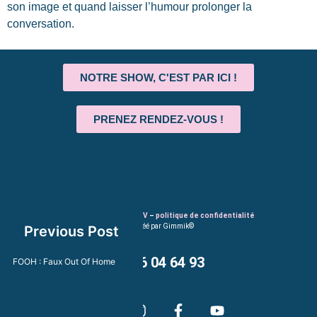
son image et quand laisser l’humour prolonger la
conversation.
NOTRE SHOW, C'EST PAR ICI !
PRENEZ RENDEZ-VOUS !
Mentions légales
–
CGV
–
politique de confidentialité
Site créé par Gimmik©
Previous Post
01 86 04 64 93
FOOH : Faux Out Of Home