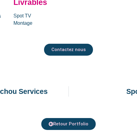
Livrables
Spot TV
s
Montage
Contactez nous
ychou Services
Sp
Retour Portfolio