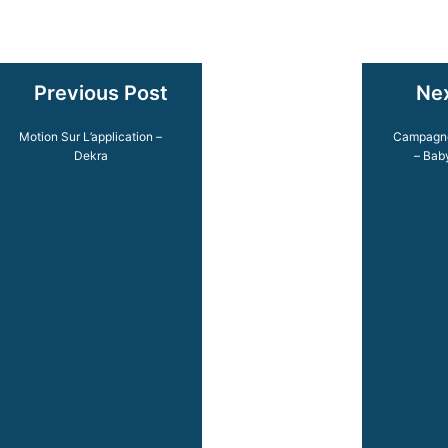
Previous Post
Nex
Motion Sur L’application –
Campagne
Dekra
– Bab