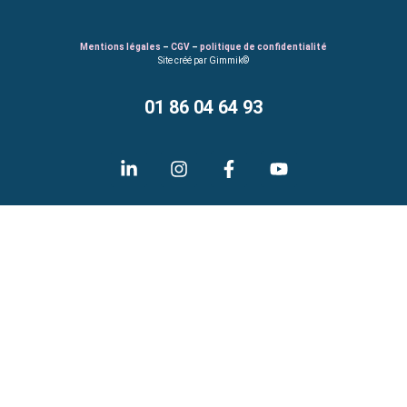
Mentions légales
–
CGV
–
politique de confidentialité
Site créé par Gimmik©
01 86 04 64 93