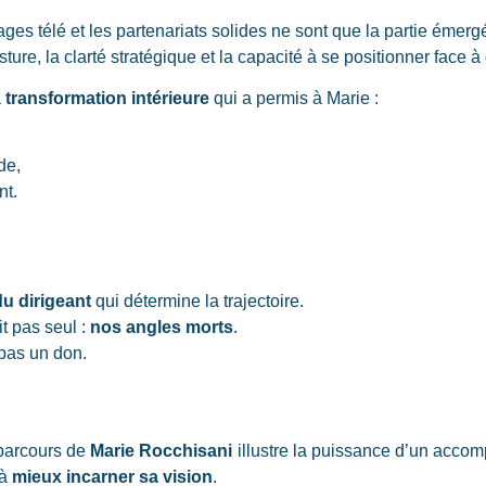
sages télé et les partenariats solides ne sont que la partie émerg
osture, la clarté stratégique et la capacité à se positionner face 
a
transformation intérieure
qui a permis à Marie :
de,
nt.
u dirigeant
qui détermine la trajectoire.
t pas seul :
nos angles morts
.
 pas un don.
 parcours de
Marie Rocchisani
illustre la puissance d’un acco
 à
mieux incarner sa vision
.