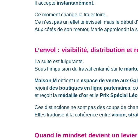
Il accepte
instantanément
.
Ce moment change la trajectoire.
Ce n’est pas un effet télévisuel, mais le début 
Aux côtés de son mentor, Marie approfondit la 
L’envol : visibilité, distribution e
La suite est fulgurante.
Sous l’impulsion du travail entamé sur le
marke
Maison M
obtient un
espace de vente aux Gal
rejoint
des boutiques en ligne partenaires
, 
et reçoit la
médaille d’or
et le
Prix Spécial Léo
Ces distinctions ne sont pas des coups de cha
Elles traduisent la cohérence entre
vision, str
Quand le
mindset
devient un levier