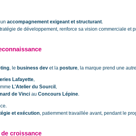
d’un
accompagnement exigeant et structurant
.
stratégie de développement, renforce sa vision commerciale et
t reconnaissance
ting
, le
business dev
et la
posture
, la marque prend une autr
eries Lafayette
,
comme
L’Atelier du Sourcil
,
nard de Vinci
au
Concours Lépine
.
nce.
atégie et exécution
, patiemment travaillée avant, pendant le pr
 de croissance