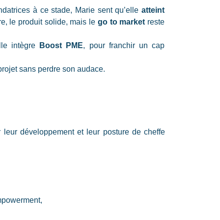
atrices à ce stade, Marie sent qu’elle
atteint
ire, le produit solide, mais le
go to market
reste
lle intègre
Boost PME
, pour franchir un cap
projet sans perdre son audace.
er leur développement et leur posture de cheffe
empowerment,