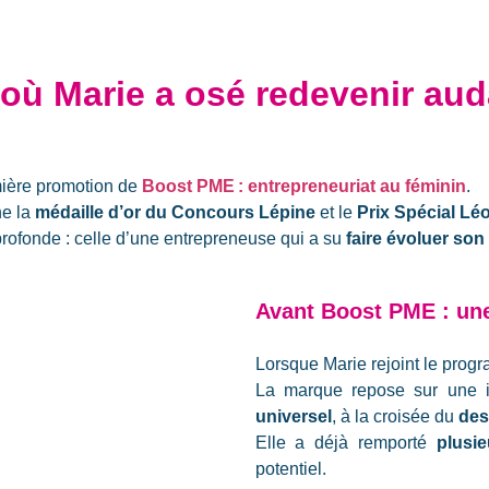
 où Marie a osé redevenir au
mière promotion de
Boost PME
:
entrepreneuriat au féminin
.
e la
médaille d’or du Concours Lépine
et le
Prix Spécial Lé
profonde : celle d’une entrepreneuse qui a su
faire évoluer son 
Avant Boost PME : un
Lorsque Marie rejoint le pro
La marque repose sur une i
universel
, à la croisée du
des
Elle a déjà remporté
plusie
potentiel.