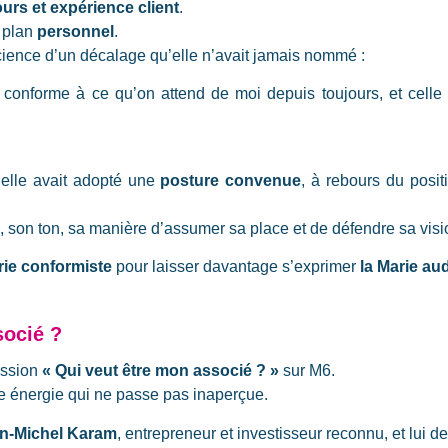
ours et expérience client
.
e plan
personnel
.
ence d’un décalage qu’elle n’avait jamais nommé :
e, conforme à ce qu’on attend de moi depuis toujours, et celle 
 elle avait adopté une
posture convenue
, à rebours du posit
le, son ton, sa manière d’assumer sa place et de défendre sa visi
arie conformiste
pour laisser davantage s’exprimer
la Marie au
socié ?
ission
« Qui veut être mon associé ? »
sur M6.
 énergie qui ne passe pas inaperçue.
n-Michel Karam
, entrepreneur et investisseur reconnu, et lui d