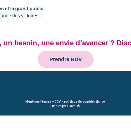
ys et le grand public
,
rande des victoires :
, un besoin, une envie d’avancer ? Dis
Prendre RDV
Mentions légales
–
CGV
–
politique de confidentialité
Site créé par Gimmik©