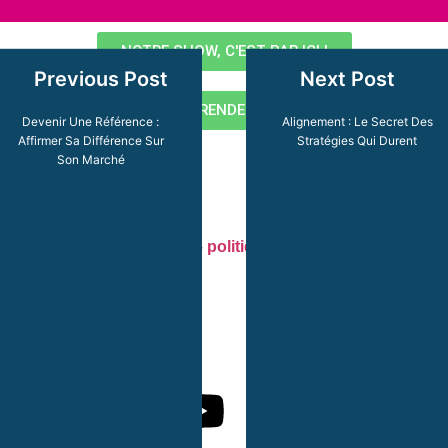
NOTRE SHOW, C'EST PAR ICI !
Previous Post
Next Post
PRENEZ RENDEZ-VOUS !
Devenir Une Référence :
Alignement : Le Secret Des
Affirmer Sa Différence Sur
Stratégies Qui Durent
Son Marché
Mentions légales
–
CGV
–
politique de confidentialité
Site créé par Gimmik©
01 86 04 64 93