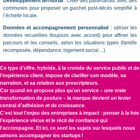
Développement territorial
: créer des partenariats avec des
communes pour proposer un guichet post-décès simplifié à
l’échelle locale.
Données et accompagnement personnalisé
: utiliser les
données recueillies (toujours avec accord) pour affiner les
parcours et les conseils, selon les situations types (famille
recomposée, dépendance, logement social…).
Ce type d’offre, hybride, à la croisée du service public et de
l’expérience client, impose de clarifier son modèle, sa
narration, et sa relation aux prescripteurs.
Car quand on propose plus qu’un service – une vraie
transformation de posture – la marque devient un levier
central d’adhésion et de croissance.
C’est tout l’enjeu des entreprises à impact : penser à la fois
l’expérience vécue et le récit de confiance qui
l’accompagne. Et ici, ce sont les sujets sur lesquels nous
aimons accompagner les startups
!