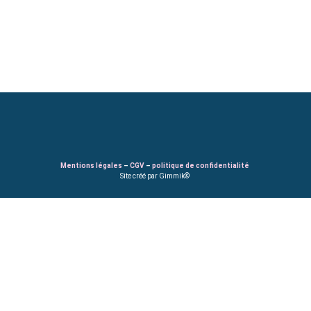
Mentions légales
–
CGV
–
politique de confidentialité
Site créé par Gimmik©