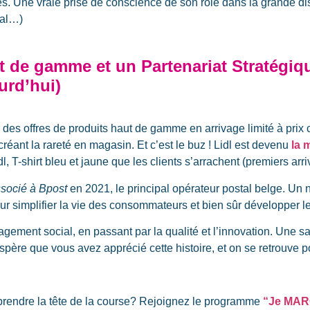
bles. Une vraie prise de conscience de son rôle dans la grande di
mal…)
 de gamme et un Partenariat Stratégiqu
urd’hui)
des offres de produits haut de gamme en arrivage limité à prix 
créant la rareté en magasin. Et c’est le buz ! Lidl est devenu
la 
 T-shirt bleu et jaune que les clients s’arrachent (premiers arri
associé à Bpost
en 2021, le principal opérateur postal belge. Un n
r simplifier la vie des consommateurs et bien sûr développer l
engagement social, en passant par la qualité et l’innovation. Un
espère que vous avez apprécié cette histoire, et on se retrouve 
t prendre la tête de la course? Rejoignez le programme
“Je MARQ