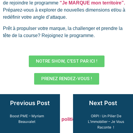
de rejoindre le programme
“Je MARQUE mon territoire”.
Préparez-vous à explorer de nouvelles dimensions et/ou à
redéfinir votre angle d’attaque.
Prêt à propulser votre marque, la challenger et prendre la
tête de la course? Rejoignez le programme.
NOTRE SHOW, C'EST PAR ICI !
PRENEZ RENDEZ-VOUS !
Previous Post
Next Post
Boost PME – Myriam
ORPI : Un Pilier De
Mentions légales
–
CGV
–
politique de confidentialité
Beauvalet
L’immobilier – Je Vous
Site créé par Gimmik©
Raconte !