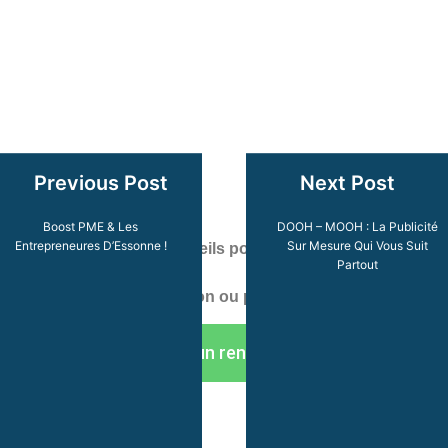
Previous Post
Next Post
Boost PME & Les
DOOH – MOOH : La Publicité
Entrepreneures D’Essonne !
Sur Mesure Qui Vous Suit
Vous avez besoin de conseils pour marquer votre territoire
Partout
?
Un projet en communication ou publicité ?
Prendre un rendez-vous